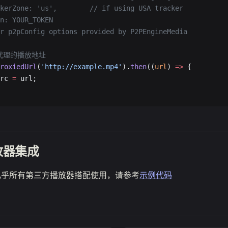
kerZone: 'us',
        // if using USA tracker
n: YOUR_TOKEN
r p2pConfig options provided by P2PEngineMedia
地代理的播放地址
roxiedUrl
(
'http://example.mp4'
).
then
((
url
) 
=>
 {
rc 
=
 url;
放器集成
几乎所有第三方播放器搭配使用，请参考
示例代码