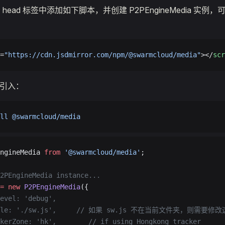
tml 的 head 标签中添加如下脚本，并创建 P2PEngineMedia 
=
"https://cdn.jsdmirror.com/npm/@swarmcloud/media"
></
scr
m引入：
ll
 @swarmcloud/media
ngineMedia 
from
 '@swarmcloud/media'
;
2PEngineMedia instance...
=
 new
 P2PEngineMedia
({
evel: 'debug',
le: './sw.js',
     // 如果 sw.js 不在当前文件夹，则需要修
kerZone: 'hk',
        // if using Hongkong tracker