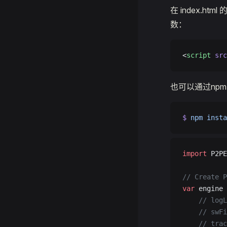
在 index.h
数：
<
script
 src
也可以通过np
$
 npm
 insta
import
 P2PE
// Create P
var
 engine 
    // logL
    // swFi
    // trac