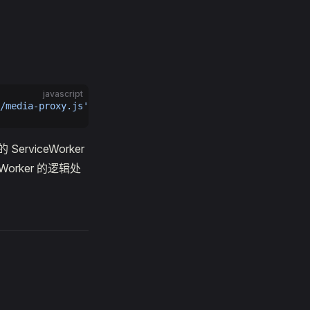
javascript
/media-proxy.js'
)
rviceWorker
orker 的逻辑处